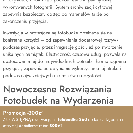
wykonywanych fotografii. System archiwizacji cyfrowej
zapewnia bezpieczny dostęp do materiałów także po
zakończeniu przyjęcia.
Inwestycja w profesjonalną fotobudkę przekłada się na
konkretne korzyści – od zapewnienia dodatkowej rozrywki
podczas przyjęcia, przez integrację gości, aż po stworzenie
unikalnych pamiątek. Elastyczność czasowa usługi pozwala na
dostosowanie jej do indywidualnych potrzeb i harmonogramu
przyjęcia, zapewniając optymalne wykorzystanie tej atrakcji
podczas najważniejszych momentów uroczystości.
Nowoczesne Rozwiązania
Fotobudek na Wydarzenia
Specjalne
Promocja -300zł
Złóż WSTĘPNĄ rezerwację na
fotobudkę 360
do końca tygodnia i
Fotobudka
stanowi obecnie zaawansowane narzędzie do
otrzymaj dodatkowy rabat
300zł!
tworzenia pamiątek fotograficznych, znacząco wykraczające